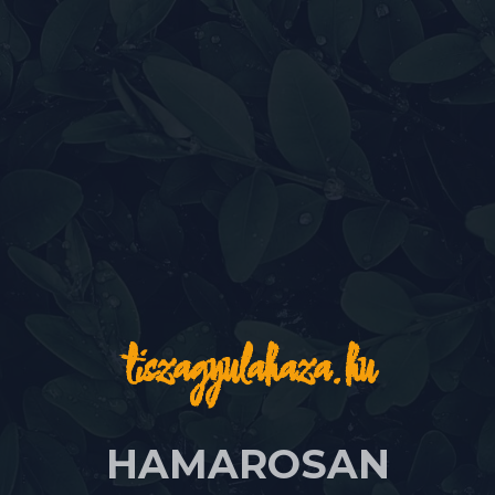
tiszagyulahaza.hu
HAMAROSAN